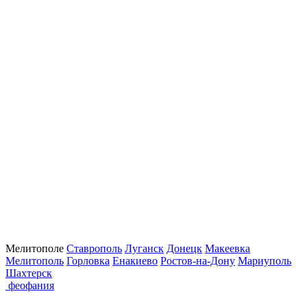
Мелитополе
Ставрополь
Луганск
Донецк
Макеевка
Мелитополь
Горловка
Енакиево
Ростов-на-Дону
Мариуполь
Шахтерск
феофания