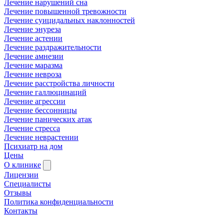
Лечение нарушений сна
Лечение повышенной тревожности
Лечение суицидальных наклонностей
Лечение энуреза
Лечение астении
Лечение раздражительности
Лечение амнезии
Лечение маразма
Лечение невроза
Лечение расстройства личности
Лечение галлюцинаций
Лечение агрессии
Лечение бессонницы
Лечение панических атак
Лечение стресса
Лечение неврастении
Психиатр на дом
Цены
О клинике
Лицензии
Специалисты
Отзывы
Политика конфиденциальности
Контакты