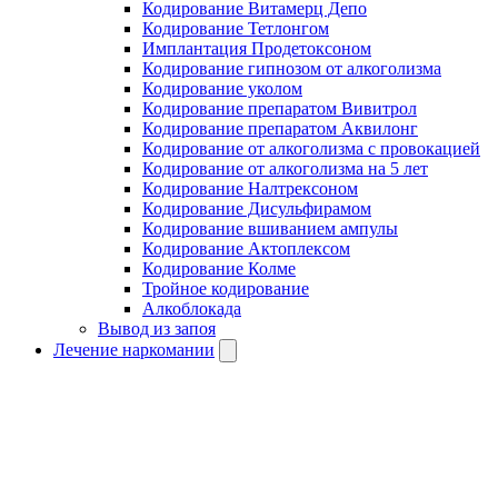
Кодирование Витамерц Депо
Кодирование Тетлонгом
Имплантация Продетоксоном
Кодирование гипнозом от алкоголизма
Кодирование уколом
Кодирование препаратом Вивитрол
Кодирование препаратом Аквилонг
Кодирование от алкоголизма с провокацией
Кодирование от алкоголизма на 5 лет
Кодирование Налтрексоном
Кодирование Дисульфирамом
Кодирование вшиванием ампулы
Кодирование Актоплексом
Кодирование Колме
Тройное кодирование
Алкоблокада
Вывод из запоя
Лечение наркомании