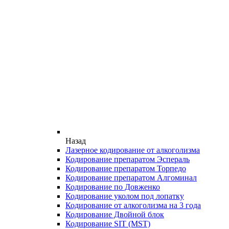
Назад
Лазерное кодирование от алкоголизма
Кодирование препаратом Эспераль
Кодирование препаратом Торпедо
Кодирование препаратом Алгоминал
Кодирование по Довженко
Кодирование уколом под лопатку
Кодирование от алкоголизма на 3 года
Кодирование Двойной блок
Кодирование SIT (MST)