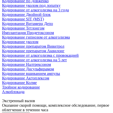
Кодирование по Довженко
Кодирование уколом под лопатку
Кодирование от алкоголизма на 3 года
Кодирование Двойной блок
Кодирование SIT (MST)
Кодирование Витамерц Депо
Кодирование Тетлонгом
Имплантация Продетоксоном
Кодирование гипнозом от алкоголизма
Кодирование уколом
Кодирование препаратом Вивитрол
Кодирование препаратом Аквилонг
Кодирование от алкоголизма с провокацией
Кодирование от алкоголизма на 5 лет
Кодирование Налтрексоном
Кодирование Дисульфирамом
Кодирование вшиванием ампулы
Кодирование Актоплексом
Кодирование Колме
Тройное кодирование
Алкоблокада
Экстренный вызов
Оказание скорой помощи, комплексное обследование, первое
облегчение в течении часа