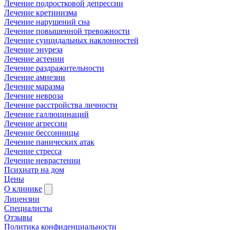
Лечение подростковой депрессии
Лечение кретинизма
Лечение нарушений сна
Лечение повышенной тревожности
Лечение суицидальных наклонностей
Лечение энуреза
Лечение астении
Лечение раздражительности
Лечение амнезии
Лечение маразма
Лечение невроза
Лечение расстройства личности
Лечение галлюцинаций
Лечение агрессии
Лечение бессонницы
Лечение панических атак
Лечение стресса
Лечение неврастении
Психиатр на дом
Цены
О клинике
Лицензии
Специалисты
Отзывы
Политика конфиденциальности