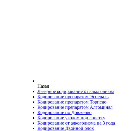
Назад
Лазерное кодирование от алкоголизма
Кодирование препаратом Эспераль
Кодирование препаратом Торпедо
Кодирование препаратом Алгоминал
Кодирование по Довженко
Кодирование уколом под лопатку
Кодирование от алкоголизма на 3 года
Кодирование Двойной блок