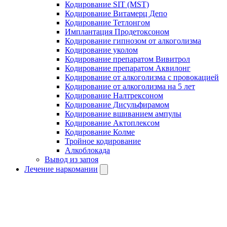
Кодирование SIT (MST)
Кодирование Витамерц Депо
Кодирование Тетлонгом
Имплантация Продетоксоном
Кодирование гипнозом от алкоголизма
Кодирование уколом
Кодирование препаратом Вивитрол
Кодирование препаратом Аквилонг
Кодирование от алкоголизма с провокацией
Кодирование от алкоголизма на 5 лет
Кодирование Налтрексоном
Кодирование Дисульфирамом
Кодирование вшиванием ампулы
Кодирование Актоплексом
Кодирование Колме
Тройное кодирование
Алкоблокада
Вывод из запоя
Лечение наркомании