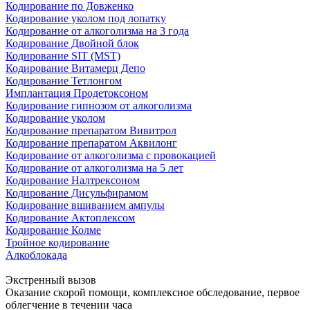
Кодирование по Довженко
Кодирование уколом под лопатку
Кодирование от алкоголизма на 3 года
Кодирование Двойной блок
Кодирование SIT (MST)
Кодирование Витамерц Депо
Кодирование Тетлонгом
Имплантация Продетоксоном
Кодирование гипнозом от алкоголизма
Кодирование уколом
Кодирование препаратом Вивитрол
Кодирование препаратом Аквилонг
Кодирование от алкоголизма с провокацией
Кодирование от алкоголизма на 5 лет
Кодирование Налтрексоном
Кодирование Дисульфирамом
Кодирование вшиванием ампулы
Кодирование Актоплексом
Кодирование Колме
Тройное кодирование
Алкоблокада
Экстренный вызов
Оказание скорой помощи, комплексное обследование, первое
облегчение в течении часа