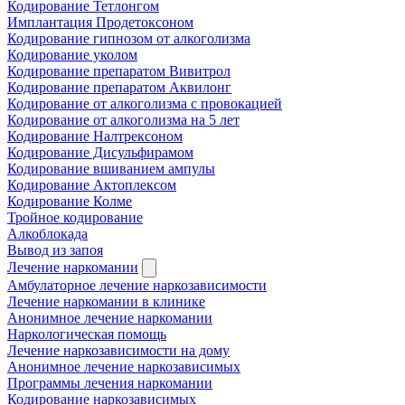
Кодирование Тетлонгом
Имплантация Продетоксоном
Кодирование гипнозом от алкоголизма
Кодирование уколом
Кодирование препаратом Вивитрол
Кодирование препаратом Аквилонг
Кодирование от алкоголизма с провокацией
Кодирование от алкоголизма на 5 лет
Кодирование Налтрексоном
Кодирование Дисульфирамом
Кодирование вшиванием ампулы
Кодирование Актоплексом
Кодирование Колме
Тройное кодирование
Алкоблокада
Вывод из запоя
Лечение наркомании
Амбулаторное лечение наркозависимости
Лечение наркомании в клинике
Анонимное лечение наркомании
Наркологическая помощь
Лечение наркозависимости на дому
Анонимное лечение наркозависимых
Программы лечения наркомании
Кодирование наркозависимых