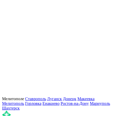
Мелитополе
Ставрополь
Луганск
Донецк
Макеевка
Мелитополь
Горловка
Енакиево
Ростов-на-Дону
Мариуполь
Шахтерск