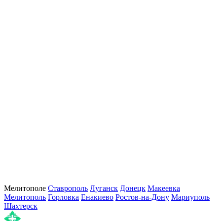
Мелитополе
Ставрополь
Луганск
Донецк
Макеевка
Мелитополь
Горловка
Енакиево
Ростов-на-Дону
Мариуполь
Шахтерск