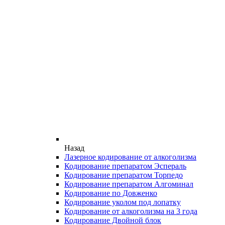
Назад
Лазерное кодирование от алкоголизма
Кодирование препаратом Эспераль
Кодирование препаратом Торпедо
Кодирование препаратом Алгоминал
Кодирование по Довженко
Кодирование уколом под лопатку
Кодирование от алкоголизма на 3 года
Кодирование Двойной блок