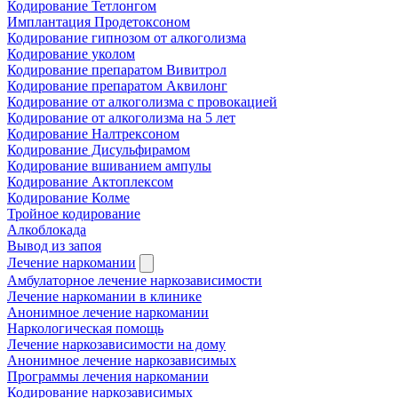
Кодирование Тетлонгом
Имплантация Продетоксоном
Кодирование гипнозом от алкоголизма
Кодирование уколом
Кодирование препаратом Вивитрол
Кодирование препаратом Аквилонг
Кодирование от алкоголизма с провокацией
Кодирование от алкоголизма на 5 лет
Кодирование Налтрексоном
Кодирование Дисульфирамом
Кодирование вшиванием ампулы
Кодирование Актоплексом
Кодирование Колме
Тройное кодирование
Алкоблокада
Вывод из запоя
Лечение наркомании
Амбулаторное лечение наркозависимости
Лечение наркомании в клинике
Анонимное лечение наркомании
Наркологическая помощь
Лечение наркозависимости на дому
Анонимное лечение наркозависимых
Программы лечения наркомании
Кодирование наркозависимых