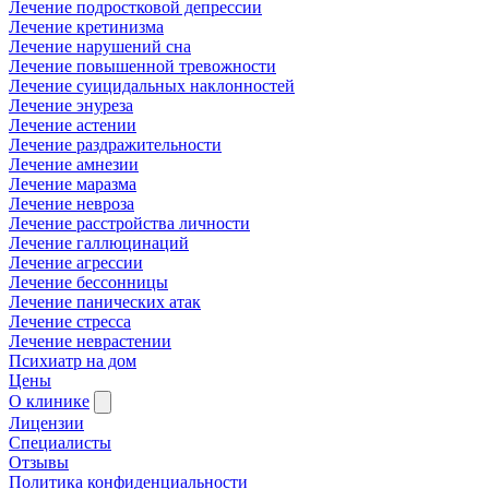
Лечение подростковой депрессии
Лечение кретинизма
Лечение нарушений сна
Лечение повышенной тревожности
Лечение суицидальных наклонностей
Лечение энуреза
Лечение астении
Лечение раздражительности
Лечение амнезии
Лечение маразма
Лечение невроза
Лечение расстройства личности
Лечение галлюцинаций
Лечение агрессии
Лечение бессонницы
Лечение панических атак
Лечение стресса
Лечение неврастении
Психиатр на дом
Цены
О клинике
Лицензии
Специалисты
Отзывы
Политика конфиденциальности