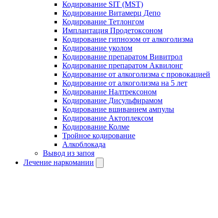
Кодирование SIT (MST)
Кодирование Витамерц Депо
Кодирование Тетлонгом
Имплантация Продетоксоном
Кодирование гипнозом от алкоголизма
Кодирование уколом
Кодирование препаратом Вивитрол
Кодирование препаратом Аквилонг
Кодирование от алкоголизма с провокацией
Кодирование от алкоголизма на 5 лет
Кодирование Налтрексоном
Кодирование Дисульфирамом
Кодирование вшиванием ампулы
Кодирование Актоплексом
Кодирование Колме
Тройное кодирование
Алкоблокада
Вывод из запоя
Лечение наркомании