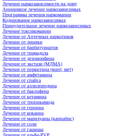
Лечение наркозависимости на дому
Анонимное лечение наркозависимых
Программы лечения наркомании
Кодирование наркозависимых
Принудительное лечение наркозависимых
Лечение токсикомании
Лечение от Аптечных наркотиков
Лечение от лирики
Лечение от барбитуриатов
Лечение от трамадола
Лечение от дезоморфина
Лечение от экстази (МДМА)
Лечение от первитина (винт, мет)
Лечение от амфетамина
Лечение от спайса
Лечение от аллилпродина
Лечение от баклофена
Лечение от кетамина
Лечение от тропикамида
Лечение от героина
Лечение от кокаина
Лечение от марихуаны (каннабис)
Лечение от соли
Лечение от гашиша
Лечение от альфа-PVP