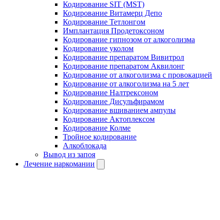
Кодирование SIT (MST)
Кодирование Витамерц Депо
Кодирование Тетлонгом
Имплантация Продетоксоном
Кодирование гипнозом от алкоголизма
Кодирование уколом
Кодирование препаратом Вивитрол
Кодирование препаратом Аквилонг
Кодирование от алкоголизма с провокацией
Кодирование от алкоголизма на 5 лет
Кодирование Налтрексоном
Кодирование Дисульфирамом
Кодирование вшиванием ампулы
Кодирование Актоплексом
Кодирование Колме
Тройное кодирование
Алкоблокада
Вывод из запоя
Лечение наркомании