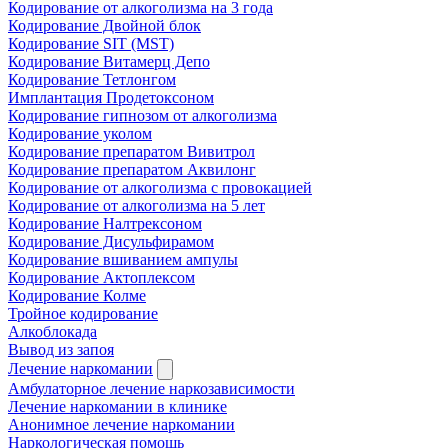
Кодирование от алкоголизма на 3 года
Кодирование Двойной блок
Кодирование SIT (MST)
Кодирование Витамерц Депо
Кодирование Тетлонгом
Имплантация Продетоксоном
Кодирование гипнозом от алкоголизма
Кодирование уколом
Кодирование препаратом Вивитрол
Кодирование препаратом Аквилонг
Кодирование от алкоголизма с провокацией
Кодирование от алкоголизма на 5 лет
Кодирование Налтрексоном
Кодирование Дисульфирамом
Кодирование вшиванием ампулы
Кодирование Актоплексом
Кодирование Колме
Тройное кодирование
Алкоблокада
Вывод из запоя
Лечение наркомании
Амбулаторное лечение наркозависимости
Лечение наркомании в клинике
Анонимное лечение наркомании
Наркологическая помощь