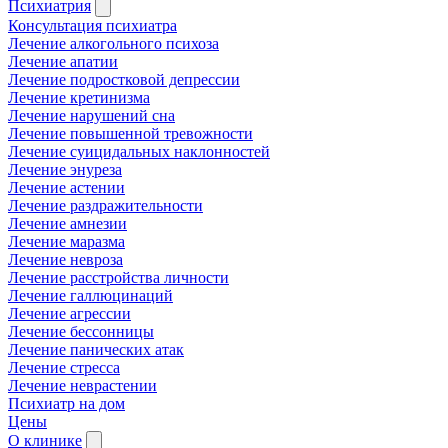
Психиатрия
Консультация психиатра
Лечение алкогольного психоза
Лечение апатии
Лечение подростковой депрессии
Лечение кретинизма
Лечение нарушений сна
Лечение повышенной тревожности
Лечение суицидальных наклонностей
Лечение энуреза
Лечение астении
Лечение раздражительности
Лечение амнезии
Лечение маразма
Лечение невроза
Лечение расстройства личности
Лечение галлюцинаций
Лечение агрессии
Лечение бессонницы
Лечение панических атак
Лечение стресса
Лечение неврастении
Психиатр на дом
Цены
О клинике