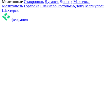
Мелитополе
Ставрополь
Луганск
Донецк
Макеевка
Мелитополь
Горловка
Енакиево
Ростов-на-Дону
Мариуполь
Шахтерск
феофания