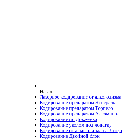
Назад
Лазерное кодирование от алкоголизма
Кодирование препаратом Эспераль
Кодирование препаратом Торпедо
Кодирование препаратом Алгоминал
Кодирование по Довженко
Кодирование уколом под лопатку
Кодирование от алкоголизма на 3 года
Кодирование Двойной блок