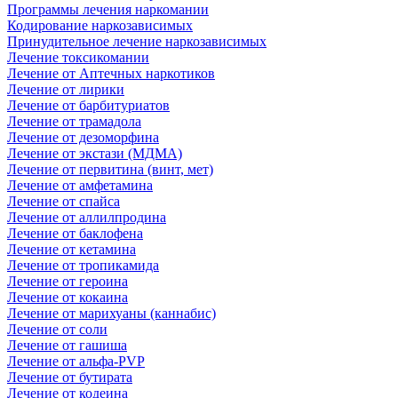
Программы лечения наркомании
Кодирование наркозависимых
Принудительное лечение наркозависимых
Лечение токсикомании
Лечение от Аптечных наркотиков
Лечение от лирики
Лечение от барбитуриатов
Лечение от трамадола
Лечение от дезоморфина
Лечение от экстази (МДМА)
Лечение от первитина (винт, мет)
Лечение от амфетамина
Лечение от спайса
Лечение от аллилпродина
Лечение от баклофена
Лечение от кетамина
Лечение от тропикамида
Лечение от героина
Лечение от кокаина
Лечение от марихуаны (каннабис)
Лечение от соли
Лечение от гашиша
Лечение от альфа-PVP
Лечение от бутирата
Лечение от кодеина