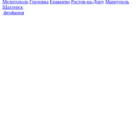
Мелитополь
Горловка
Енакиево
Ростов-на-Дону
Мариуполь
Шахтерск
феофания