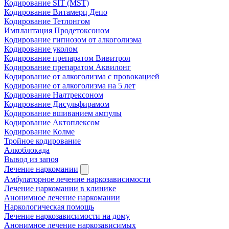
Кодирование SIT (MST)
Кодирование Витамерц Депо
Кодирование Тетлонгом
Имплантация Продетоксоном
Кодирование гипнозом от алкоголизма
Кодирование уколом
Кодирование препаратом Вивитрол
Кодирование препаратом Аквилонг
Кодирование от алкоголизма с провокацией
Кодирование от алкоголизма на 5 лет
Кодирование Налтрексоном
Кодирование Дисульфирамом
Кодирование вшиванием ампулы
Кодирование Актоплексом
Кодирование Колме
Тройное кодирование
Алкоблокада
Вывод из запоя
Лечение наркомании
Амбулаторное лечение наркозависимости
Лечение наркомании в клинике
Анонимное лечение наркомании
Наркологическая помощь
Лечение наркозависимости на дому
Анонимное лечение наркозависимых