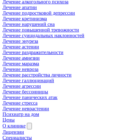
Лечение алкогольного психоза
Лечение апатии
Лечение подростковой депрессии
Лечение кретинизма
Лечение нарушений сна
Лечение повышенной тревожности
Лечение суицидальных наклонностей
Лечение энуреза
Лечение астении
Лечение раздражительности
Лечение амнезии
Лечение маразма
Лечение невроза
Лечение расстройства личности
Лечение галлюцинаций
Лечение агрессии
Лечение бессонницы
Лечение панических атак
Лечение стресса
Лечение неврастении
Психиатр на дом
Цены
О клинике
Лицензии
Специалисты