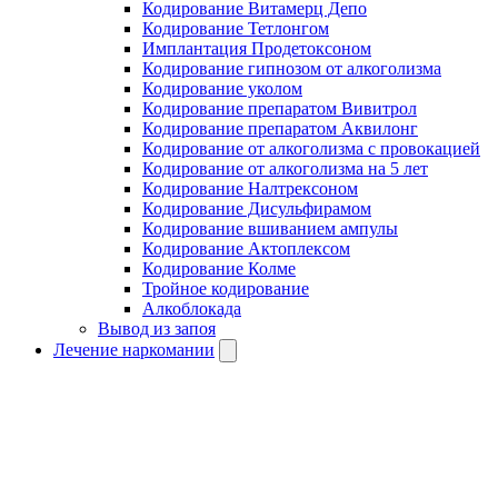
Кодирование Витамерц Депо
Кодирование Тетлонгом
Имплантация Продетоксоном
Кодирование гипнозом от алкоголизма
Кодирование уколом
Кодирование препаратом Вивитрол
Кодирование препаратом Аквилонг
Кодирование от алкоголизма с провокацией
Кодирование от алкоголизма на 5 лет
Кодирование Налтрексоном
Кодирование Дисульфирамом
Кодирование вшиванием ампулы
Кодирование Актоплексом
Кодирование Колме
Тройное кодирование
Алкоблокада
Вывод из запоя
Лечение наркомании