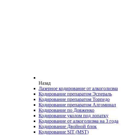
Назад
Лазерное кодирование от алкоголизма
Кодирование препаратом Эспераль
Кодирование препаратом Торпедо
Кодирование препаратом Алгоминал
Кодирование по Довженко
Кодирование уколом под лопатку
Кодирование от алкоголизма на 3 года
Кодирование Двойной блок
Кодирование SIT (MST)